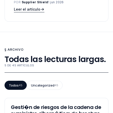
aplican las CCT y las evaluaciones de
POR
Supplier Shield
1 jun 2026
impacto, cómo se compara el art. 9 nLPD
Leer el artículo
con el art. 28 RGPD, y qué obligaciones
sectoriales financieras se aplican.
§ ARCHIVO
Todas las lecturas largas.
5 DE 45 ARTÍCULOS
Todos
Uncategorized
45
45
LECTURA LARGA
Gesti�n de riesgos de la cadena de