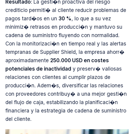
Resultado
: La gesti�n proactiva del riesgo
crediticio permiti� al cliente reducir problemas de
pagos tard�os en un
30 %
, lo que a su vez
minimiz� retrasos en producci�n y mantuvo su
cadena de suministro fluyendo con normalidad.
Con la monitorizaci�n en tiempo real y las alertas
tempranas de Supplier Shield, la empresa ahorr�
aproximadamente
250.000 USD en costes
potenciales de inactividad
y preserv� valiosas
relaciones con clientes al cumplir plazos de
producci�n. Adem�s, diversificar las relaciones
con proveedores contribuy� a una mejor gesti�n
del flujo de caja, estabilizando la planificaci�n
financiera y la estrategia de cadena de suministro
del cliente.