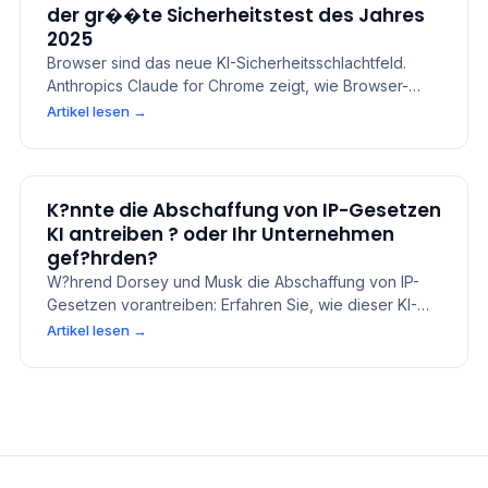
der gr��te Sicherheitstest des Jahres
2025
Browser sind das neue KI-Sicherheitsschlachtfeld.
Anthropics Claude for Chrome zeigt, wie Browser-
Agenten Produktivit�t steigern, aber Unternehmen
Artikel lesen
→
Prompt Injection, Datenlecks und Governance-Risiken
aussetzen k�nnen. Erfahren Sie, warum KI-
Browsersicherheit, agentische Workflows und Third-
Party Risk Management von Anfang an eingebaut
K?nnte die Abschaffung von IP-Gesetzen
werden m�ssen...
KI antreiben ? oder Ihr Unternehmen
gef?hrden?
W?hrend Dorsey und Musk die Abschaffung von IP-
Gesetzen vorantreiben: Erfahren Sie, wie dieser KI-
Wandel Ihr Unternehmen Drittanbieterrisiken
Artikel lesen
→
aussetzen k?nnte ? und wie Sie gesch?tzt bleiben.