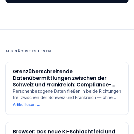
ALS NÄCHSTES LESEN
Grenzüberschreitende
Datenübermittlungen zwischen der
Schweiz und Frankreich: Compliance-
Leitfaden
Personenbezogene Daten fließen in beide Richtungen
frei zwischen der Schweiz und Frankreich — ohne
SCCs. Erfahren Sie, wann SCCs und Transfer Impact
Artikel lesen
→
Assessments gelten, wie FADP Artikel 9 im Vergleich
zu GDPR Artikel 28 steht und welche Zusatzpflichten
im Finanzsektor gelten.
Browser: Das neue KI-Schlachtfeld und