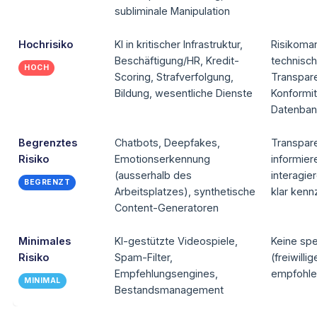
subliminale Manipulation
Hochrisiko
KI in kritischer Infrastruktur,
Risikoma
Beschäftigung/HR, Kredit-
technisc
HOCH
Scoring, Strafverfolgung,
Transpare
Bildung, wesentliche Dienste
Konformi
Datenban
Begrenztes
Chatbots, Deepfakes,
Transpare
Risiko
Emotionserkennung
informier
(ausserhalb des
interagier
BEGRENZT
Arbeitsplatzes), synthetische
klar kenn
Content-Generatoren
Minimales
KI-gestützte Videospiele,
Keine spe
Risiko
Spam-Filter,
(freiwill
Empfehlungsengines,
empfohle
MINIMAL
Bestandsmanagement