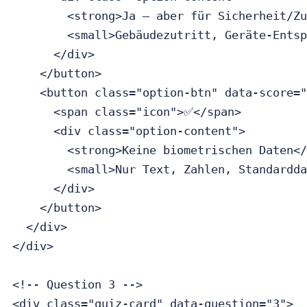
        <strong>Ja — aber für Sicherheit/Zu
        <small>Gebäudezutritt, Geräte-Entsp
      </div>

    </button>

    <button class="option-btn" data-score="
      <span class="icon">✅</span>

      <div class="option-content">

        <strong>Keine biometrischen Daten</
        <small>Nur Text, Zahlen, Standardda
      </div>

    </button>

  </div>

</div>

<!-- Question 3 -->

<div class="quiz-card" data-question="3">
