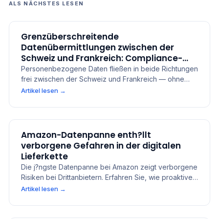
ALS NÄCHSTES LESEN
Grenzüberschreitende
Datenübermittlungen zwischen der
Schweiz und Frankreich: Compliance-
Leitfaden
Personenbezogene Daten fließen in beide Richtungen
frei zwischen der Schweiz und Frankreich — ohne
SCCs. Erfahren Sie, wann SCCs und Transfer Impact
Artikel lesen
→
Assessments gelten, wie FADP Artikel 9 im Vergleich
zu GDPR Artikel 28 steht und welche Zusatzpflichten
im Finanzsektor gelten.
Amazon-Datenpanne enth?llt
verborgene Gefahren in der digitalen
Lieferkette
Die j?ngste Datenpanne bei Amazon zeigt verborgene
Risiken bei Drittanbietern. Erfahren Sie, wie proaktive
Lieferkettensicherheit solche Schwachstellen
Artikel lesen
→
verhindern kann.