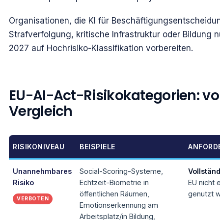
Organisationen, die KI für Beschäftigungsentscheidun
Strafverfolgung, kritische Infrastruktur oder Bildung
2027 auf Hochrisiko-Klassifikation vorbereiten.
EU-AI-Act-Risikokategorien: vo
Vergleich
RISIKONIVEAU
BEISPIELE
ANFORD
Unannehmbares
Social-Scoring-Systeme,
Vollstän
Risiko
Echtzeit-Biometrie in
EU nicht 
öffentlichen Räumen,
genutzt 
VERBOTEN
Emotionserkennung am
Arbeitsplatz/in Bildung,