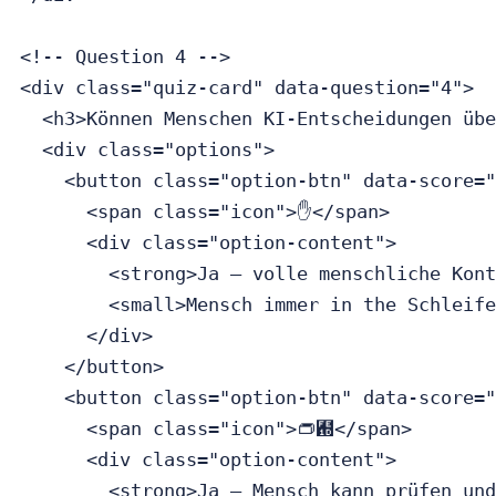
<!-- Question 4 -->

<div class="quiz-card" data-question="4">

  <h3>Können Menschen KI-Entscheidungen übe
  <div class="options">

    <button class="option-btn" data-score="
      <span class="icon">✋</span>

      <div class="option-content">

        <strong>Ja — volle menschliche Kont
        <small>Mensch immer in the Schleife
      </div>

    </button>

    <button class="option-btn" data-score="
      <span class="icon">👝︝</span>

      <div class="option-content">

        <strong>Ja — Mensch kann prüfen und