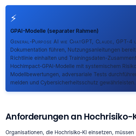
⚡
GPAI-Modelle (separater Rahmen)
General-Purpose AI wie ChatGPT, Claude, GPT-4 u
Dokumentation führen, Nutzungsanleitungen bereits
Richtlinie einhalten und Trainingsdaten-Zusammenf
Hochimpact-GPAI-Modelle mit systemischem Risik
Modellbewertungen, adversariale Tests durchführe
melden und Cybersicherheitsschutz gewährleisten.
Anforderungen an Hochrisiko-
Organisationen, die Hochrisiko-KI einsetzen, müssen