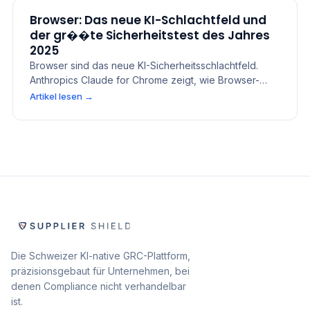
Browser: Das neue KI-Schlachtfeld und
der gr��te Sicherheitstest des Jahres
2025
Browser sind das neue KI-Sicherheitsschlachtfeld.
Anthropics Claude for Chrome zeigt, wie Browser-
Agenten Produktivit�t steigern, aber Unternehmen
Artikel lesen
→
Prompt Injection, Datenlecks und Governance-Risiken
aussetzen k�nnen. Erfahren Sie, warum KI-
Browsersicherheit, agentische Workflows und Third-
Party Risk Management von Anfang an eingebaut
werden m�ssen...
Die Schweizer KI-native GRC-Plattform,
präzisionsgebaut für Unternehmen, bei
denen Compliance nicht verhandelbar
ist.