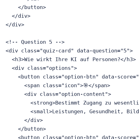
    </button>

  </div>

</div>

<!-- Question 5 -->

<div class="quiz-card" data-question="5">

  <h3>Wie wirkt Ihre KI auf Personen?</h3>

  <div class="options">

    <button class="option-btn" data-score="
      <span class="icon">🎯</span>

      <div class="option-content">

        <strong>Bestimmt Zugang zu wesentli
        <small>Leistungen, Gesundheit, Bild
      </div>

    </button>

    <button class="option-btn" data-score="