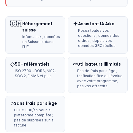
🇨🇭
✦
Hébergement
Assistant IA Aiko
suisse
Posez toutes vos
questions ; donnez des
Infomaniak ; données
ordres ; depuis vos
en Suisse et dans
données GRC réelles
l'UE
◇
∞
50+ référentiels
Utilisateurs illimités
ISO 27001, DORA, NIS2,
Pas de frais par siège ;
SOC 2, FINMA et plus
tarification fixe qui évolue
avec votre programme,
pas vos effectifs
○
Sans frais par siège
CHF 5 388/an pour la
plateforme complète ;
pas de surprises sur la
facture