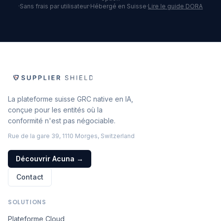
·
Sans frais par utilisateur
·
Hébergé en Suisse
·
Lire le guide DORA
La plateforme suisse GRC native en IA,
conçue pour les entités où la
conformité n'est pas négociable.
Rue de la gare 39, 1110 Morges, Switzerland
Découvrir Acuna
→
Contact
SOLUTIONS
Plateforme Cloud