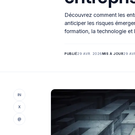
Découvrez comment les entrep
anticiper les risques émergen
formation, la technologie et l
PUBLIÉ
29 AVR. 2026
MIS À JOUR
29 AV
IN
X
@