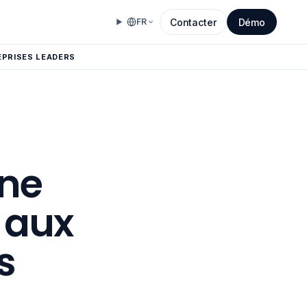
Contacter
Démo
FR
EPRISES LEADERS
une
n aux
s